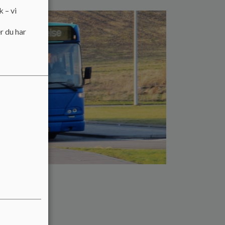
k – vi
r du har