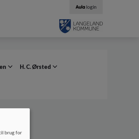
login
sen
H. C. Ørsted
il brug for