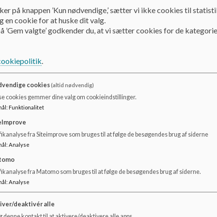
ker på knappen ’Kun nødvendige,’ sætter vi ikke cookies til statisti
 en cookie for at huske dit valg.
å ’Gem valgte’ godkender du, at vi sætter cookies for de kategorie
cookiepolitik
.
vendige cookies
(altid nødvendig)
se cookies gemmer dine valg om cookieindstillinger.
mål
:
Funktionalitet
eImprove
ikanalyse fra Siteimprove som bruges til at følge de besøgendes brug af siderne
mål
:
Analyse
tomo
BUSSER OG BUSKORT
fikanalyse fra Matomo som bruges til at følge de besøgendes brug af siderne.
Kontakt sekretariatet for yderligere information.
mål
:
Analyse
Dokumenter
iver/deaktivér alle
Ansøgning til skoleåret Ørstedskolen 2024-25.pdf
 denne kontakt til at aktivere/deaktivere alle apps.