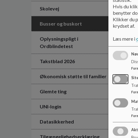
Hvis du klik
Skolevej
benytter dog
Klikker du p
Busser og buskort
krydset af.
Oplysningspligt i
Læs mere i
Ordblindetest
Nød
Takstblad 2026
Dis
For
Økonomisk støtte til familier
Sit
Traf
Glemte ting
For
Ma
UNI-login
Tra
For
Datasikkerhed
Akt
Tilgængelighedserklæring
Brug