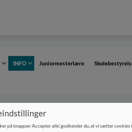
e
INFO
Juniormesterlære
Skolebestyrel
INFO
Busser og buskort
indstillinger
Busser og buskort
ker på knappen ’Accepter alle’, godkender du, at vi sætter cookies t