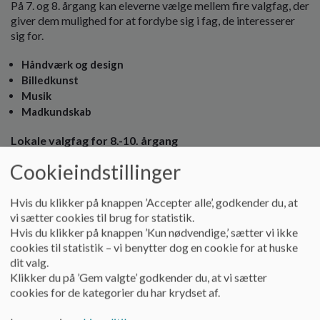
På 7. og 8. årgang kan eleverne vælge mellem fire valgfag, der
giver dem mulighed for at fordybe sig i fag, de interesserer
sig for.
Håndværk og design
Billedkunst
Musik
Madkundskab
Lokale valgfag for 8.-10. årgang
Cookieindstillinger
Eleverne kan vælge mellem flere lokale valgfag, der giver
dem mulighed for at fordybe sig i fagfaglige, aktiviteter,
musiske- og praktiske fag.
Hvis du klikker på knappen ’Accepter alle’, godkender du, at
vi sætter cookies til brug for statistik.
Hør nærmere herom i udskolingen.
Hvis du klikker på knappen ’Kun nødvendige,’ sætter vi ikke
cookies til statistik – vi benytter dog en cookie for at huske
dit valg.
Klikker du på ’Gem valgte’ godkender du, at vi sætter
Idræt og bevægelse
cookies for de kategorier du har krydset af.
I det omfang, hvor det er muligt, inddrager vi bevægelse i