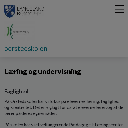
G
oerstedskolen
å
Vores skole
Læring og undervisning
t
i
Læring og undervisning
l
h
o
v
Faglighed
e
d
På Ørstedskolen har vi fokus på elevernes læring, faglighed
i
og kreativitet. Det er vigtigt for os, at eleverne lærer, og at de
n
lærer på deres egne måder.
d
h
På skolen har vi et velfungerende Pædagogisk Læringscenter