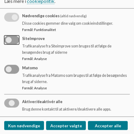
Læs mere i
cookiepolitik
.
undervisningen.
Fra børnehaveklasse til 10. klasse har vi idræt på skemaet,
Nødvendige cookies
(altid nødvendig)
som foregår i egne idrætshaller og i vores idrætsanlæg med
Disse cookies gemmer dine valg om cookieindstillinger.
boldbaner og atletikfaciliteter.
Formål
:
Funktionalitet
På 5. årgang samarbejder vi med SHORES Langeland om
SiteImprove
svømning i havet, som vi kalder SvØms.
Trafikanalyse fra Siteimprove som bruges til at følge de
besøgendes brug af siderne
Formål
:
Analyse
Matomo
Trafikanalyse fra Matomo som bruges til at følge de besøgendes
brug af siderne.
Formål
:
Analyse
Aktiver/deaktivér alle
Brug denne kontakt til at aktivere/deaktivere alle apps.
Kun nødvendige
Accepter valgte
Accepter alle