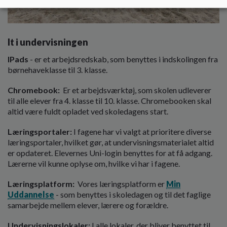
It i undervisningen
IPads
- er et arbejdsredskab, som benyttes i indskolingen fra
børnehaveklasse til 3. klasse.
Chromebook:
Er et arbejdsværktøj, som skolen udleverer
til alle elever fra 4. klasse til 10. klasse. Chromebooken skal
altid være fuldt opladet ved skoledagens start.
Læringsportaler:
I fagene har vi valgt at prioritere diverse
læringsportaler, hvilket gør, at undervisningsmaterialet altid
er opdateret. Elevernes Uni-login benyttes for at få adgang.
Lærerne vil kunne oplyse om, hvilke vi har i fagene.
Læringsplatform:
Vores læringsplatform er
Min
Uddannelse
- som benyttes i skoledagen og til det faglige
samarbejde mellem elever, lærere og forældre.
Undervisningslokaler:
I alle lokaler, der bliver benyttet til