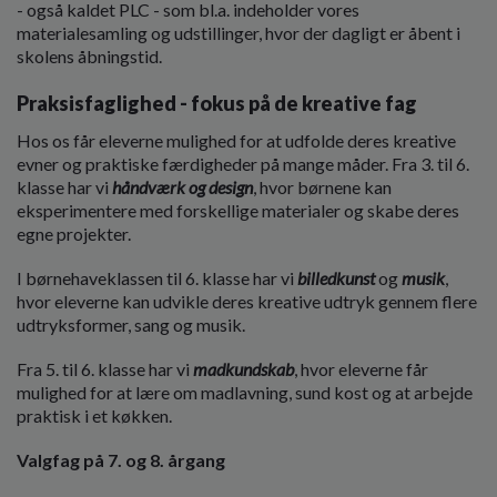
o
- også kaldet PLC - som bl.a. indeholder vores
l
materialesamling og udstillinger, hvor der dagligt er åbent i
d
skolens åbningstid.
e
Praksisfaglighed - fokus på de kreative fag
t
Hos os får eleverne mulighed for at udfolde deres kreative
evner og praktiske færdigheder på mange måder. Fra 3. til 6.
klasse har vi
håndværk og design
, hvor børnene kan
eksperimentere med forskellige materialer og skabe deres
egne projekter.
I børnehaveklassen til 6. klasse har vi
billedkunst
og
musik
,
hvor eleverne kan udvikle deres kreative udtryk gennem flere
udtryksformer, sang og musik.
Fra 5. til 6. klasse har vi
madkundskab
, hvor eleverne får
mulighed for at lære om madlavning, sund kost og at arbejde
praktisk i et køkken.
Valgfag på 7. og 8. årgang