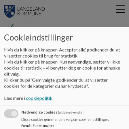
Cookieindstillinger
G
oerstedskolen
Hvis du klikker på knappen ’Accepter alle’, godkender du, at
å
H. C. Ørsted
Kunst
vi sætter cookies til brug for statistik.
t
Hvis du klikker på knappen ’Kun nødvendige,’ sætter vi ikke
i
cookies til statistik – vi benytter dog en cookie for at huske
Kunst på skolen
l
dit valg.
h
Klikker du på ’Gem valgte’ godkender du, at vi sætter
o
cookies for de kategorier du har krydset af.
v
Kunst på skolen
e
Læs mere i
cookiepolitik
.
d
Siden Ørstedskolen i Rudkøbing blev bygget er der løbende
i
afsat midler til kunst. Noget er købt af kunstnere, og andet er
Nødvendige cookies
n
(altid nødvendig)
skabt af skolens elever og personale.
d
Disse cookies gemmer dine valg om cookieindstillinger.
h
Gå en tur rundt på skolen og oplev selv værkerne.
Formål
:
Funktionalitet