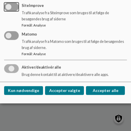
o
SiteImprove
l
Trafikanalyse fra Siteimprove som bruges til at følge de
d
besøgendes brug af siderne
e
Formål
:
Analyse
t
Ørstedskolen
Matomo
Oerstedskolen@langelandkommune.dk
Trafikanalyse fra Matomo som bruges til at følge de besøgendes
+45 6351-6444
brug af siderne.
EAN NR.
5798007062330
Formål
:
Analyse
Sitemap
Aktiver/deaktivér alle
Cookie politik
Brug denne kontakt til at aktivere/deaktivere alle apps.
Kun nødvendige
Accepter valgte
Accepter alle