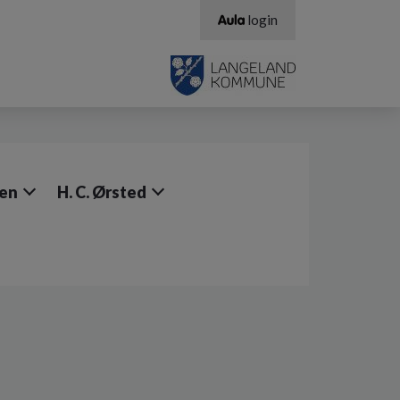
login
sen
H. C. Ørsted