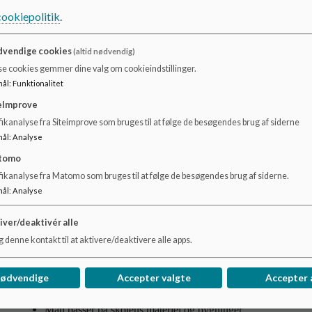
cookiepolitik
.
I skoletiden
I SFO/fritidstilbud
vendige cookies
(altid nødvendig)
Ved skoleaktiviteter uden for skolen
se cookies gemmer dine valg om cookieindstillinger.
mål
:
Funktionalitet
Det betyder også, at alle efterlever:
eImprove
Skolens antimobbestrategi
ikanalyse fra Siteimprove som bruges til at følge de besøgendes brug af siderne
mål
:
Analyse
Princip om Mobilfri skole
tomo
Kommunikationsstrategi (er under udarbejdelse)
fikanalyse fra Matomo som bruges til at følge de besøgendes brug af siderne.
mål
:
Analyse
God orden og opførsel
iver/deaktivér alle
 denne kontakt til at aktivere/deaktivere alle apps.
På skolen betyder god orden, at:
Man følger de ansattes anvisninger
nødvendige
Accepter valgte
Accepter 
Man taler pænt og opfører sig hensynsfuldt
Man passer på hinanden – både fysisk, psykisk og på de digi
Man passer på skolens materiel og bygninger