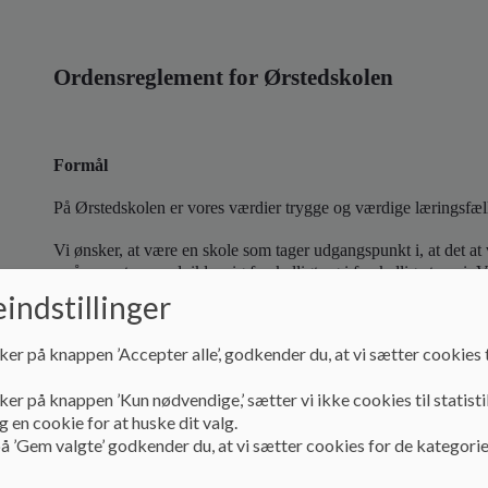
Ordensreglement for Ørstedskolen
Formål
På Ørstedskolen er vores værdier trygge og værdige læringsfæl
Vi ønsker, at være en skole som tager udgangspunkt i, at det at v
små som store - udvikler sig forskelligt og i forskellige tempi.
enkelte har en tryg og værdifuld plads i det store fællesskab, 
indstillinger
undring og nysgerrighed.
ker på knappen ’Accepter alle’, godkender du, at vi sætter cookies t
Vi har positive forventninger til alle og tror på, at alle gør det 
deres forældre, kan føle sig inkluderet, værdsat og værdifulde i
ker på knappen ’Kun nødvendige,’ sætter vi ikke cookies til statisti
 en cookie for at huske dit valg.
Mål
å ’Gem valgte’ godkender du, at vi sætter cookies for de kategorie
Dette ordensreglement skal fremme og styrke vores værdisæt, lig
gældende: