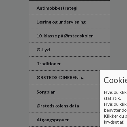
Antimobbestrategi
Læring og undervisning
10. klasse på Ørstedskolen
Ø-Lyd
Traditioner
ØRSTEDS-DINEREN
Cookie
Sorgplan
Hvis du klik
statistik.
Hvis du klik
Ørstedskolens data
benytter dog
Klikker du p
Afgangsprøver
krydset af.