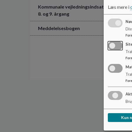
Kommunale vejledningsindsats
Læs mere i
8. og 9. årgang
Nød
Meddelelsesbogen
Dis
For
Sit
Traf
For
Ma
Tra
For
Akt
Brug
Kun 