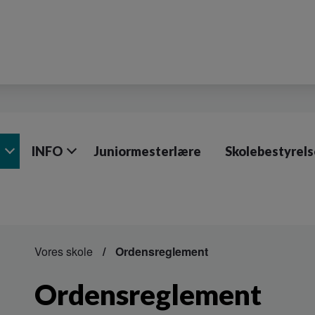
e
INFO
Juniormesterlære
Skolebestyrel
Vores skole
Ordensreglement
Ordensreglement