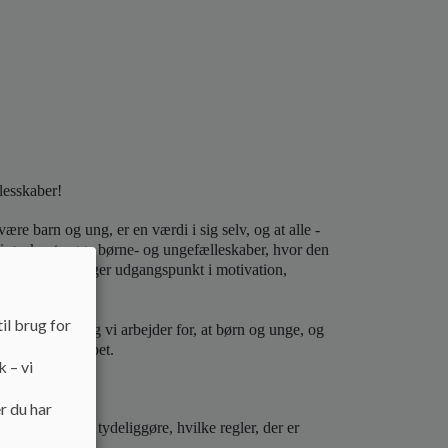
lesskaber!
ære barn og ung, er en værdi i sig selv, og at alle -
 Vi ønsker trygge børne- og ungefælleskaber, hvor den
og hvor læring tager udgangspunkt i motivation,
il brug for
så godt de kan, og vi arbejder for, at børn og unge, og
 skolefællesskabet.
k – vi
r du har
esom det skal tydeliggøre, hvilke regler, der er