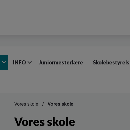
e
INFO
Juniormesterlære
Skolebestyrel
Vores skole
Vores skole
Vores skole