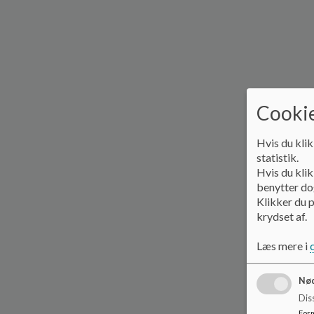
Cookie
Hvis du klik
statistik.
Hvis du klik
benytter dog
Klikker du p
krydset af.
Læs mere i
Nød
Dis
For