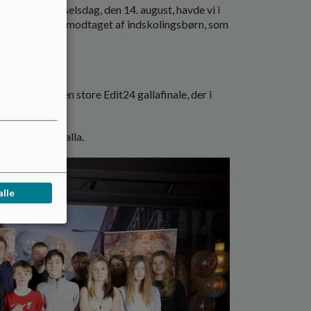
. Ørsteds fødselsdag, den 14. august, havde vi i
øber blev han modtaget af indskolingsbørn, som
orræderi
ved den store Edit24 gallafinale, der i
t den lokale galla.
alle