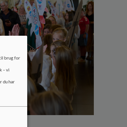
il brug for
k – vi
r du har