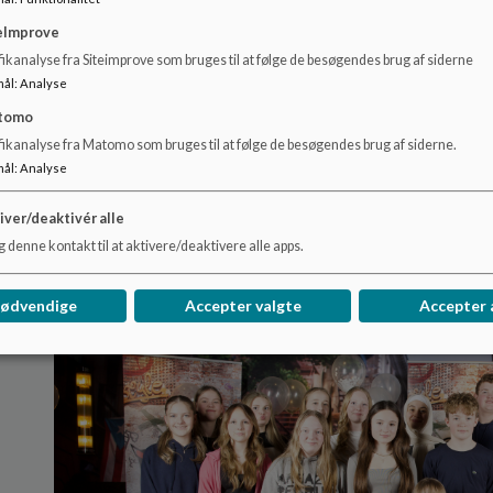
I anledning af H. C. Ørstedprisen og på selve dagen for H. C
eImprove
2024 besøg af astronaut Andreas Mogensen. På den røde l
i dagens anledning var klædt ud som astronauter.
ikanalyse fra Siteimprove som bruges til at følge de besøgendes brug af siderne
mål
:
Analyse
Edit24:
tomo
fikanalyse fra Matomo som bruges til at følge de besøgendes brug af siderne.
7.c fra Ørstedskolen vinder
Bedste Håndværk
med filmen
F
mål
:
Analyse
2024 blev afholdt i Odense.
4.b deltog også i finalen med filmen
Viking
, der havde vunde
iver/deaktivér alle
 denne kontakt til at aktivere/deaktivere alle apps.
nødvendige
Accepter valgte
Accepter 