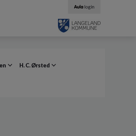
login
sen
H. C. Ørsted