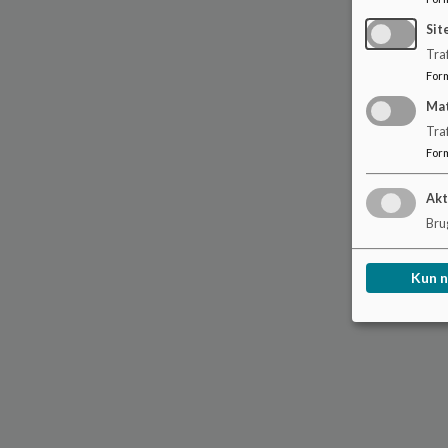
Sit
Traf
For
Ma
Tra
For
Akt
Brug
Kun 