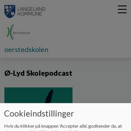
G
oerstedskolen
å
Vores skole
Ø-Lyd
t
i
Ø-Lyd Skolepodcast
l
h
o
v
e
d
i
Cookieindstillinger
n
d
Hvis du klikker på knappen ’Accepter alle’, godkender du, at
h