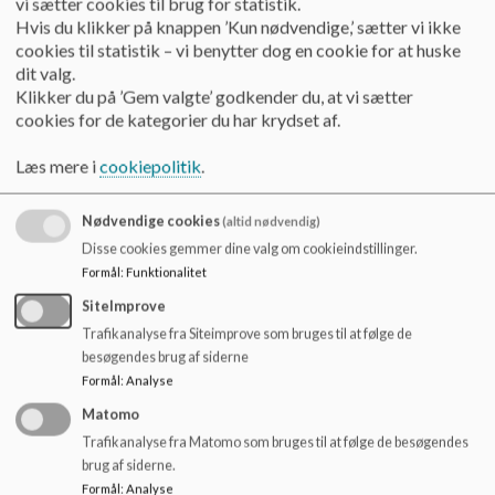
vi sætter cookies til brug for statistik.
o
Hvis du klikker på knappen ’Kun nødvendige,’ sætter vi ikke
l
cookies til statistik – vi benytter dog en cookie for at huske
d
dit valg.
e
Klikker du på ’Gem valgte’ godkender du, at vi sætter
t
cookies for de kategorier du har krydset af.
Her kan du lytte til Ørstedskolens podcast - Ø-Lyd
Læs mere i
cookiepolitik
.
Afsnit 5: Skolestyrken og året der gik
https://open.spotify.com/show/5VPNGSqPJ1ZaXciDVs
Nødvendige cookies
(altid nødvendig)
RmSV
Disse cookies gemmer dine valg om cookieindstillinger.
Formål
:
Funktionalitet
Afsnit 4: Børn i sorg
SiteImprove
4. afsnit Ø-lyd Podcast Børn i sorg - Ø-Lyd | Podcast on
Trafikanalyse fra Siteimprove som bruges til at følge de
Spotify
besøgendes brug af siderne
Formål
:
Analyse
Afsnit 3: Musik og læring.
Matomo
3. afsnit Ø-lyd: Musik og læring - Ø-Lyd | Podcast on
Trafikanalyse fra Matomo som bruges til at følge de besøgendes
Spotify
brug af siderne.
Formål
:
Analyse