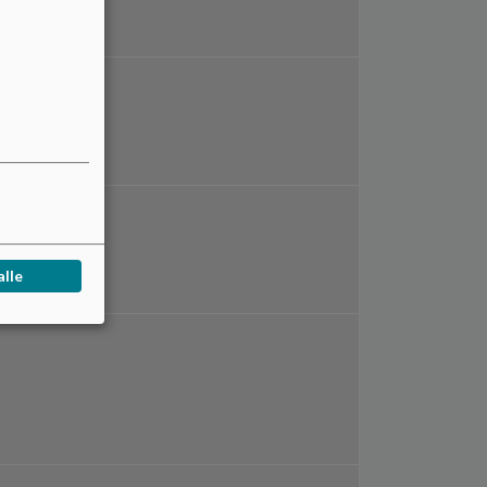
 elevråd
len
alle