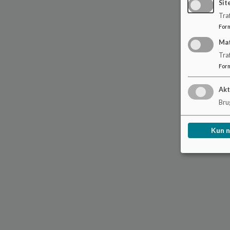
Sit
Traf
For
Ma
Tra
For
Akt
Brug
Kun 