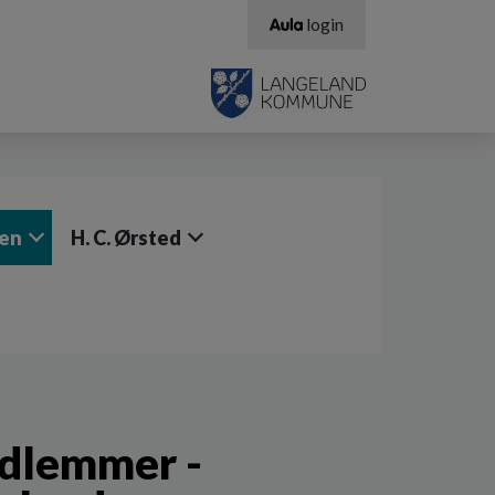
login
sen
H. C. Ørsted
edlemmer -