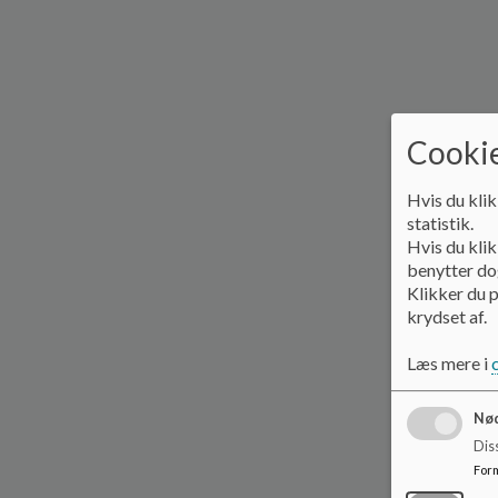
Cookie
Hvis du klik
statistik.
Hvis du klik
benytter dog
Klikker du p
krydset af.
Læs mere i
Nød
Dis
For