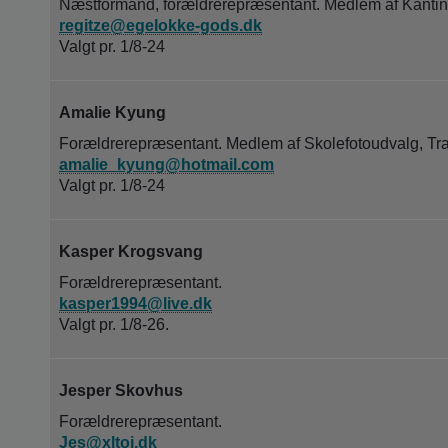
Næstformand, forældrerepræsentant. Medlem af Kantine
regitze@egelokke-gods.dk
Valgt pr. 1/8-24
Amalie Kyung
Forældrerepræsentant. Medlem af Skolefotoudvalg, Tra
amalie_kyung@hotmail.com
Valgt pr. 1/8-24
Kasper Krogsvang
Forældrerepræsentant.
kasper1994@live.dk
Valgt pr. 1/8-26.
Jesper Skovhus
Forældrerepræsentant.
Jes@xltoj.dk