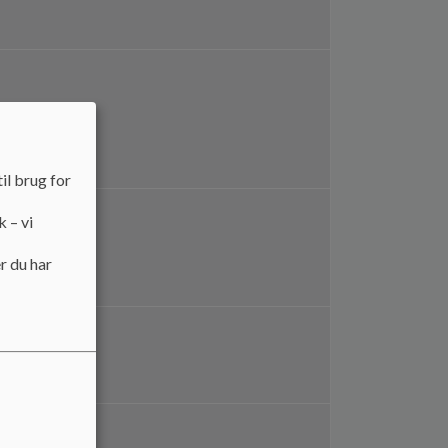
il brug for
k – vi
r du har
råd.