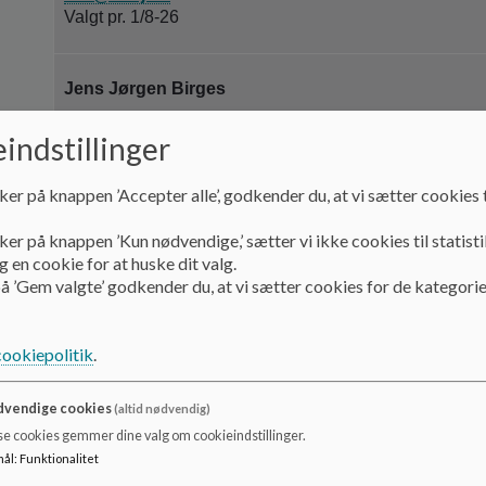
Valgt pr. 1/8-26
Jens Jørgen Birges
Forældrerepræsentant. Medlem af Principudvalg
indstillinger
jens.borges@gmail.com
Valgt pr. 1/8-24
ker på knappen ’Accepter alle’, godkender du, at vi sætter cookies t
Freja Overgaard Lenskjold
ker på knappen ’Kun nødvendige,’ sætter vi ikke cookies til statisti
 en cookie for at huske dit valg.
Suppleant
å ’Gem valgte’ godkender du, at vi sætter cookies for de kategorie
Valgt pr 1/8-26
cookiepolitik
.
XXX XXX
Elevrådsrepræsentant, Formand for Ørstedskolens elev
vendige cookies
(altid nødvendig)
se cookies gemmer dine valg om cookieindstillinger.
mål
:
Funktionalitet
ZZZ ZZZZ