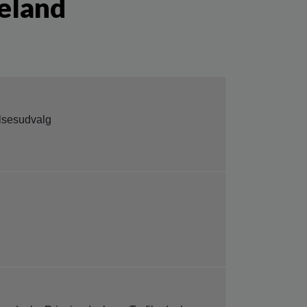
eland
lsesudvalg