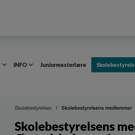
e
INFO
Juniormesterlære
Skolebestyrel
Skolebestyrelsen
Skolebestyrelsens medlemmer
Skolebestyrelsens m