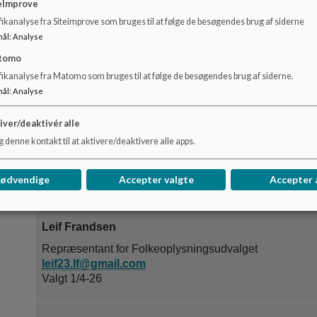
eImprove
Elevrådsrepræsentant, Næstformand for Ørstedskolens
ikanalyse fra Siteimprove som bruges til at følge de besøgendes brug af siderne
mål
:
Analyse
tomo
Kasper Gilling
fikanalyse fra Matomo som bruges til at følge de besøgendes brug af siderne.
Ungerådsrepræsentant, Ungdomsskolen
mål
:
Analyse
kaspergilling6@gmail.com
iver/deaktivér alle
 denne kontakt til at aktivere/deaktivere alle apps.
Birger Andersen
Repræsentant for Arbejdsmarkedsparter, Ungdomssko
nødvendige
Accepter valgte
Accepter 
Birger@exprud.dk
Leif Frandsen
Repræsentant for Folkeoplysningsudvalget
leif23.lf@gmail.com
Valgt 1/4-26