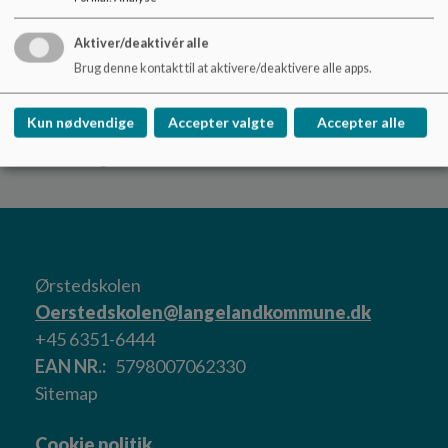
Det er lavet i stentøjsler og glaseret med 18 forskellige
glasurer.
Aktiver/deaktivér alle
Rammen er lavet af bådebygger Bent Hartvig Nielsen, som
Brug denne kontakt til at aktivere/deaktivere alle apps.
tidligere har bygget vikingeskibe.
Kun nødvendige
Accepter valgte
Accepter alle
Værket hænger i forhallen
Ørstedskolen
Oerstedskolen@langelandkommune.dk
+45 6351-6444
EAN NR.
5798007062330
Sitemap
Cookie politik