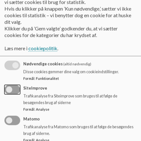
faldt ud over
vi sætter cookies til brug for statistik.
o
kanten, hvis
Hvis du klikker på knappen ’Kun nødvendige,’ sætter vi ikke
l
de gik til
cookies til statistik – vi benytter dog en cookie for at huske
d
verdens ende.
dit valg.
e
Udført af
Klikker du på ’Gem valgte’ godkender du, at vi sætter
t
eleverne i
cookies for de kategorier du har krydset af.
3.b-2015
sammen med
Læs mere i
cookiepolitik
.
billedkunstl
ærer Helle
Nødvendige cookies
(altid nødvendig)
Aagaard Nør
Disse cookies gemmer dine valg om cookieindstillinger.
gaard og
Formål
:
Funktionalitet
lærer Hanne
Dyrhøj.
SiteImprove
Trafikanalyse fra Siteimprove som bruges til at følge de
Billedet blev
besøgendes brug af siderne
skabt som opfølgning på emnet "DANMARK"..
Formål
:
Analyse
Først lavede elever og lærere en masse skitser, på papir og i
Matomo
ler. Der er et væld af historier og figurer at tage fat på i den
nordiske mytologi. Hver elev lavede hver en figur eller to til
Trafikanalyse fra Matomo som bruges til at følge de besøgendes
relieffet. Jeg har modelleret den store plade og træet.
brug af siderne.
Formål
:
Analyse