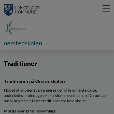
G
oerstedskolen
å
Vores skole
Traditioner
t
i
Traditioner
l
h
o
v
Traditioner på Ørstedskolen
e
d
I løbet af skoleåret arrangeres der ofte omlagte dage,
i
anderledes skoledage, ekskursioner, events m.m. Derudover
n
har vi nogle helt faste traditioner for hele skolen.
d
h
Morgensang/fællessamling: