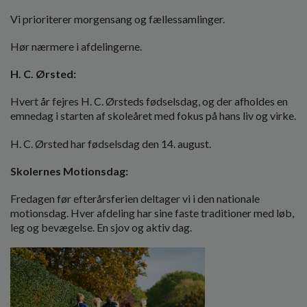
o
Vi prioriterer morgensang og fællessamlinger.
l
d
Hør nærmere i afdelingerne.
e
t
H. C. Ørsted:
Hvert år fejres H. C. Ørsteds fødselsdag, og der afholdes en
emnedag i starten af skoleåret med fokus på hans liv og virke.
H. C. Ørsted har fødselsdag den 14. august.
Skolernes Motionsdag:
Fredagen før efterårsferien deltager vi i den nationale
motionsdag. Hver afdeling har sine faste traditioner med løb,
leg og bevægelse. En sjov og aktiv dag.