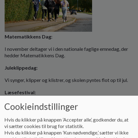
Matematikkens Dag:
I november deltager vi i den nationale faglige emnedag, der
hedder Matematikkens Dag.
Juleklippedag:
Vi synger, klipper og klistrer, og skolen pyntes flot op til jul.
Læsefestival:
Cookieindstillinger
Torsdagen før vinterferien afholder vi læsefestival for hele
skolen.
Hvis du klikker på knappen ’Accepter alle’, godkender du, at
En fælles dag med fokus på læselyst og læseglæde.
vi sætter cookies til brug for statistik.
Hvis du klikker på knappen ’Kun nødvendige,’ sætter vi ikke
Geopark Det Sydfynske Øhav: