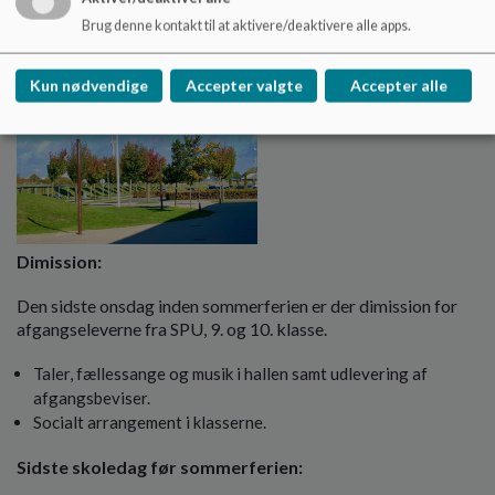
Brug denne kontakt til at aktivere/deaktivere alle apps.
Kun nødvendige
Accepter valgte
Accepter alle
Dimission:
Den sidste onsdag inden sommerferien er der dimission for
afgangseleverne fra SPU, 9. og 10. klasse.
Taler, fællessange og musik i hallen samt udlevering af
afgangsbeviser.
Socialt arrangement i klasserne.
Sidste skoledag før sommerferien: