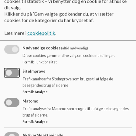
cookies til statistik – vi benytter dog en cookie for at huske
dit valg.
I dagene op til Kristi Himmelfart fejrer vi Geopark-dagene.
Klikker du på ’Gem valgte’ godkender du, at vi sætter
cookies for de kategorier du har krydset af.
Hør mere herom i afdelingerne.
Læs mere i
cookiepolitik
.
Sidste skoledag før juleferien:
En formiddag med fokus på positive relationer og sociale
Nødvendige cookies
(altid nødvendig)
fællesskaber på årgangene, og på tværs af afdelingerne. En
Disse cookies gemmer dine valg om cookieindstillinger.
hyggelig dag som afsluttes med et festligt juleshow i hallen
Formål
:
Funktionalitet
for og af elever, og personaler. Juleshowet arrangeres i
SiteImprove
samarbejde med Musikskolen.
Trafikanalyse fra Siteimprove som bruges til at følge de
Sidste skoledag for 9. og 10. klasserne:
besøgendes brug af siderne
Formål
:
Analyse
Dagen fejres på skolen. Karamelkast i afdelingerne, udklædte
Matomo
afgangselever elever og et festligt arrangement i hallen
Trafikanalyse fra Matomo som bruges til at følge de besøgendes
arrangeret af afgangseleverne for 7. til 10. klasse samt
brug af siderne.
personale i udskolingen.
Formål
:
Analyse
Aktiver/deaktivér alle