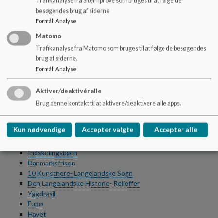
Trafikanalyse fra Siteimprove som bruges til at følge de
Tilgængelighedserklæring
besøgendes brug af siderne
Juniormesterlære
Formål
:
Analyse
Skolebestyrelsen
Matomo
Skolebestyrelsens medlemmer
Trafikanalyse fra Matomo som bruges til at følge de besøgendes
Skolebestyrelsens forretningsorden
brug af siderne.
Ørstedskolens principper
Skolebestyrelsesmøde 2026/27
Formål
:
Analyse
Skolebestyrelsesmøde 2025/26
Skolebestyrelsesmøde 2024/25
Aktiver/deaktivér alle
Skolebestyrelsesmøde 2023/24
Brug denne kontakt til at aktivere/deaktivere alle apps.
Skolebestyrelsesmøde 2022/23
Skolebestyrelsesmøde 2021/22
Kun nødvendige
Accepter valgte
Accepter alle
H. C. Ørsted
Kunst
Indskolingsbørn
Danmarksfrisen
10 Kunstnere- Langelandske Sogn
Den Langelandske Historie- Relieffer
Yggdrasil
Fupø
Havet