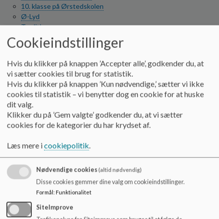
o
10. klasse på Ørstedskolen
l
Ø-Lyd
d
Traditioner
e
ØRSTEDS-DINEREN
Cookieindstillinger
t
Link til fødevarestyrelsens Smiley-rapport
Sorgplan
Hvis du klikker på knappen ’Accepter alle’, godkender du, at
Ørstedskolens data
vi sætter cookies til brug for statistik.
Afgangsprøver
Hvis du klikker på knappen ’Kun nødvendige,’ sætter vi ikke
Kommunale vejledningsindsats 8. og 9. årgang
cookies til statistik – vi benytter dog en cookie for at huske
Meddelelsesbogen
dit valg.
INFO
Klikker du på ’Gem valgte’ godkender du, at vi sætter
Feriekalender
cookies for de kategorier du har krydset af.
Samarbejdspartnere
Skolevej
Læs mere i
cookiepolitik
.
Busser og buskort
Oplysningspligt i Ordblindetest
Nødvendige cookies
(altid nødvendig)
Takstblad 2026
Disse cookies gemmer dine valg om cookieindstillinger.
Økonomisk støtte til familier
Formål
:
Funktionalitet
Glemte ting
UNI-login
SiteImprove
Datasikkerhed