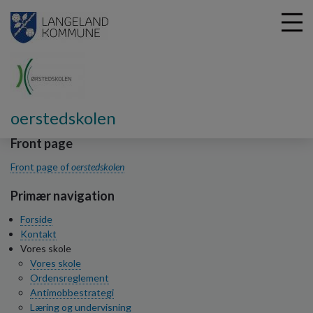
G
oerstedskolen
å
t
Front page
i
Front page of
oerstedskolen
l
h
Primær navigation
o
v
Forside
e
Kontakt
d
Vores skole
i
Vores skole
n
Ordensreglement
d
Antimobbestrategi
h
Læring og undervisning