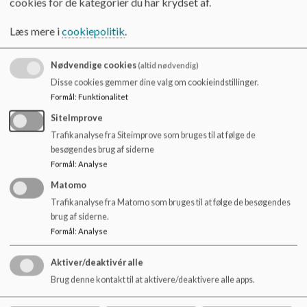
cookies for de kategorier du har krydset af.
Skoleåret 2024/2025:
o
l
Læs mere i
cookiepolitik
.
Obligatoriske prøver: 7,1
d
e
Landsgennemsnit: 7,1
t
Nødvendige cookies
(altid nødvendig)
Disse cookies gemmer dine valg om cookieindstillinger.
Link: Ørstedskolens data.
Formål
:
Funktionalitet
SiteImprove
Trafikanalyse fra Siteimprove som bruges til at følge de
besøgendes brug af siderne
Formål
:
Analyse
Matomo
Trafikanalyse fra Matomo som bruges til at følge de besøgendes
brug af siderne.
Formål
:
Analyse
Aktiver/deaktivér alle
Brug denne kontakt til at aktivere/deaktivere alle apps.