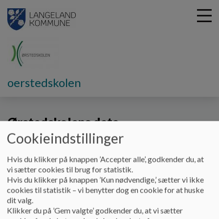
G
oerstedskolen
å
Vores skole
Ørstedskolens data
t
i
Ørstedskolens data
l
h
Cookieindstillinger
o
v
Undervisningsministeriets database:
Hvis du klikker på knappen ’Accepter alle’, godkender du, at
e
vi sætter cookies til brug for statistik.
d
Få et overblik over centrale tal om Ørstedskolen.
Hvis du klikker på knappen ’Kun nødvendige,’ sætter vi ikke
i
cookies til statistik – vi benytter dog en cookie for at huske
n
For folkeskoler offentliggøres tal om trivsel, karakterer,
dit valg.
d
fravær, elever pr. klasse m.m.
Klikker du på ’Gem valgte’ godkender du, at vi sætter
h