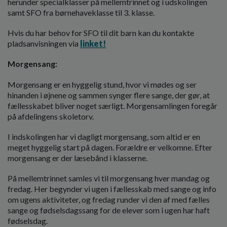
herunder specialklasser på mellemtrinnet og i udskolingen
samt SFO fra børnehaveklasse til 3. klasse.
Hvis du har behov for SFO til dit barn kan du kontakte
pladsanvisningen via
linket!
Morgensang:
Morgensang er en hyggelig stund, hvor vi mødes og ser
hinanden i øjnene og sammen synger flere sange, der gør, at
fællesskabet bliver noget særligt. Morgensamlingen foregår
på afdelingens skoletorv.
I indskolingen har vi dagligt morgensang, som altid er en
meget hyggelig start på dagen. Forældre er velkomne. Efter
morgensang er der læsebånd i klasserne.
På mellemtrinnet samles vi til morgensang hver mandag og
fredag. Her begynder vi ugen i fællesskab med sange og info
om ugens aktiviteter, og fredag runder vi den af med fælles
sange og fødselsdagssang for de elever som i ugen har haft
fødselsdag.