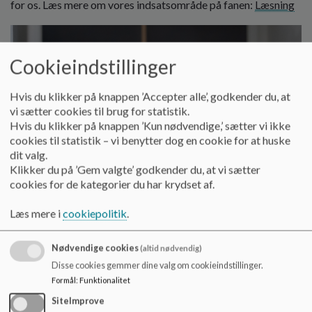
for os. Læs mere om vores indsatsområde på fanen:
Læsning
Cookieindstillinger
Hvis du klikker på knappen ’Accepter alle’, godkender du, at
vi sætter cookies til brug for statistik.
Hvis du klikker på knappen ’Kun nødvendige,’ sætter vi ikke
cookies til statistik – vi benytter dog en cookie for at huske
dit valg.
Klikker du på ’Gem valgte’ godkender du, at vi sætter
cookies for de kategorier du har krydset af.
Læs mere i
cookiepolitik
.
Nødvendige cookies
(altid nødvendig)
Lejrskole:
Disse cookies gemmer dine valg om cookieindstillinger.
Formål
:
Funktionalitet
På 9. årgang tager vi på lejrskole til Berlin, hvor fællesskab,
samvær og læring er i centrum. Turen giver eleverne mulighed
SiteImprove