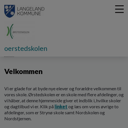
G
oerstedskolen
å
Hjem
t
i
Velkommen
l
h
o
v
Vi er glade for at byde nye elever og forældre velkommen til
e
vores skole. Ørstedskolen er en skole med flere afdelinger, og
d
vi håber, at denne hjemmeside giver et indblik i, hvilke skoler
i
og dagtilbud vi er. Klik på
linket
og læs om vores øvrige to
n
afdelinger, som er Strynø skole samt Nordskolen og
d
Nordstjernen.
h