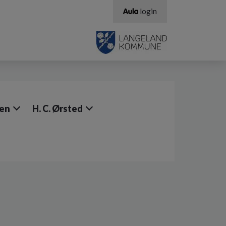
login
sen
H. C. Ørsted