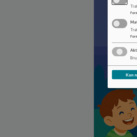
Traf
For
Ma
Tra
For
Akt
Brug
Kun 