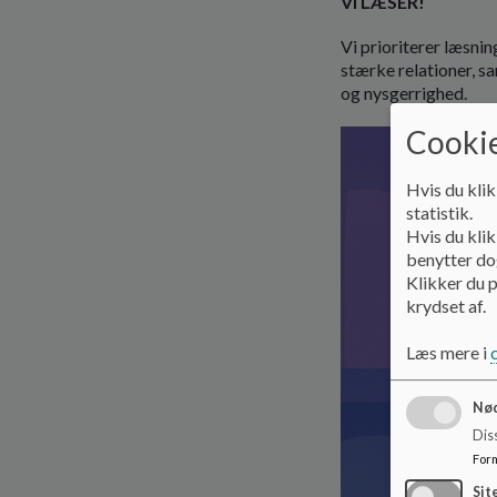
VI LÆSER!
Vi prioriterer læsni
stærke relationer, s
og nysgerrighed.
Cookie
Hvis du klik
statistik.
Hvis du klik
benytter dog
Klikker du p
krydset af.
Læs mere i
Nød
Dis
For
Sit