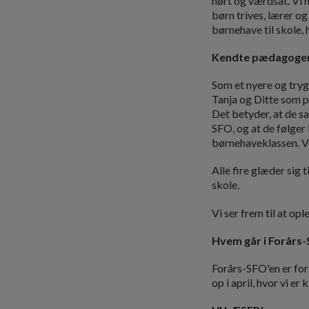
hørt og værdsat. Vi 
børn trives, lærer og
børnehave til skole,
Kendte pædagoger
Som et nyere og try
Tanja og Ditte som pæ
Det betyder, at de 
SFO, og at de følger
børnehaveklassen. Vo
Alle fire glæder sig
skole.
Vi ser frem til at o
Hvem går i Forårs
Forårs-SFO'en er for 
op i april, hvor vi er