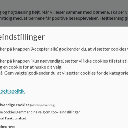
ng og højtlæsning højt. Når vi læser sammen med børnene, skaber 
amtidig med, at børnene får positive læseoplevelser. Højtlæsning g
indstillinger
ker på knappen ’Accepter alle’, godkender du, at vi sætter cookies t
ker på knappen ’Kun nødvendige,’ sætter vi ikke cookies til statisti
 en cookie for at huske dit valg.
å ’Gem valgte’ godkender du, at vi sætter cookies for de kategorie
cookiepolitik
.
vendige cookies
(altid nødvendig)
se cookies gemmer dine valg om cookieindstillinger.
mål
:
Funktionalitet
eImprove