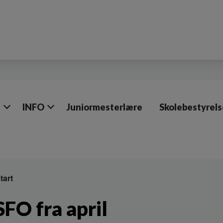
e
INFO
Juniormesterlære
Skolebestyrel
tart
SFO fra april