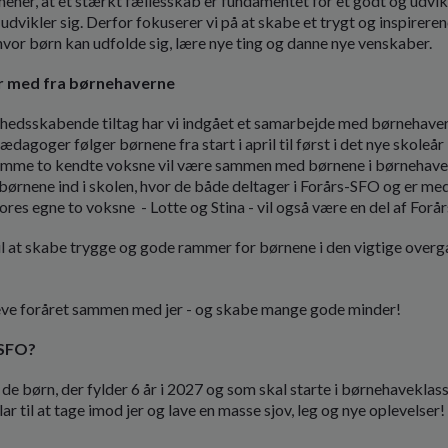
mener, at et stærkt fællesskab er fundamentet for et godt og udvik
 udvikler sig. Derfor fokuserer vi på at skabe et trygt og inspirere
 hvor børn kan udfolde sig, lære nye ting og danne nye venskaber.
 med fra børnehaverne
ghedsskabende tiltag har vi indgået et samarbejde med børnehaver
dagoger følger børnene fra start i april til først i det nye skoleå
samme to kendte voksne vil være sammen med børnene i børnehaven
 børnene ind i skolen, hvor de både deltager i Forårs-SFO og er med
res egne to voksne - Lotte og Stina - vil også være en del af For
 til at skabe trygge og gode rammer for børnene i den vigtige overg
pleve foråret sammen med jer - og skabe mange gode minder!
-SFO?
de børn, der fylder 6 år i 2027 og som skal starte i børnehaveklasse
 klar til at tage imod jer og lave en masse sjov, leg og nye oplevelser!