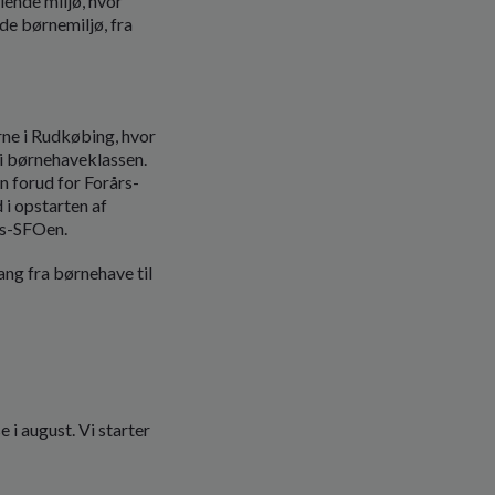
lende miljø, hvor
nde børnemiljø, fra
ne i Rudkøbing, hvor
r i børnehaveklassen.
 forud for Forårs-
 i opstarten af
års-SFOen.
ang fra børnehave til
 i august. Vi starter