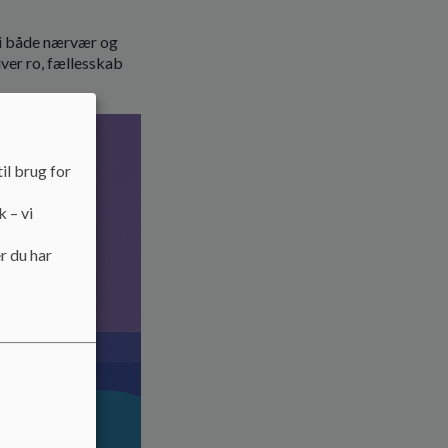
vi både nærvær og
iver ro, fællesskab
il brug for
k – vi
r du har