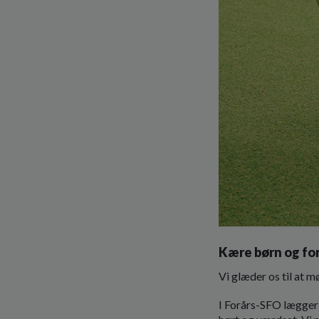
Kære børn og fo
Vi glæder os til at m
I Forårs-SFO lægger 