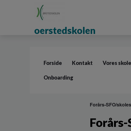
G
å
t
i
oerstedskolen
l
h
o
v
e
d
Forside
Kontakt
Vores skol
i
n
d
Onboarding
h
o
l
d
Forårs-SFO/skoles
e
t
Forårs-